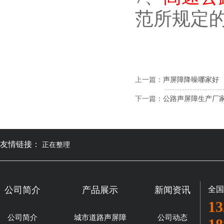
范所规定
上一篇：
声屏障降噪哪家好
下一篇：
公路声屏障生产厂
友情链接：
正在整理
公司简介
产品展示
新闻资讯
全国
13
公司简介
城市道路声屏障
公司动态