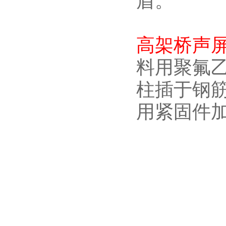
盾。
高架桥声
料用聚氟乙
柱插于钢
用紧固件加